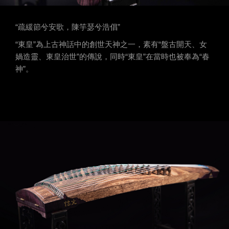
“疏緩節兮安歌，陳竽瑟兮浩倡”
“東皇”為上古神話中的創世天神之一，素有“盤古開天、女
媧造靈、東皇治世”的傳說，同時“東皇”在當時也被奉為“春
神”。