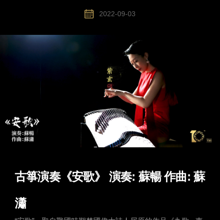
2022-09-03
古箏演奏《安歌》 演奏: 蘇暢 作曲: 蘇
瀟