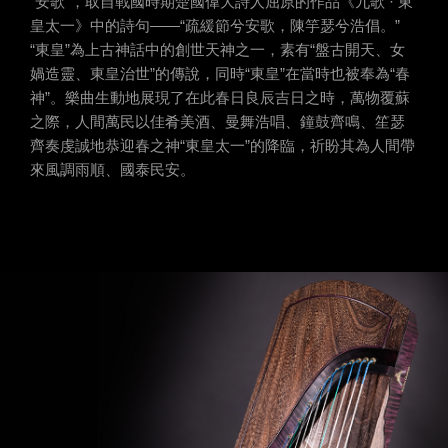
“安歌”，取自戰國時期楚國偉大詩人屈原的作品《九歌 · 東
皇太一》中的詩句——“疏緩節兮安歌，陳竽瑟兮浩倡。”
“東皇”為上古神話中的創世天神之一，素有“盤古開天、女
媧造靈、東皇治世”的傳說，同時“東皇”在當時也被奉為“春
神”。樂曲生動地展現了在此春日良辰吉日之時，萬物覆蘇
之際，人間萬民以佳肴美酒、曼舞浩唱、鐘鼓齊鳴、笙瑟
齊奏虔誠地恭迎春之神“東皇太一”的降臨，祈盼其為人間帶
來風調雨順、國泰民安。